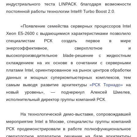
индустриального теста
LINPACK
благодаря возможности
постоянной работы технологии Intel® Turbo Boost 2.0.
«Появление семейства серверных процессоров Intel
Xeon E5-2600 с выдающимися характеристиками позволило
специалистам РСК создать первое в мире
энергоэффективное, сверхплотное и
высокопроизводительное
blade
-решение с жидкостным
охлаждением на их основе в сочетании с серверными
платами
Intel
, ориентированное на рынок центров обработки
данных и мощных суперкомпьютерных комплексов, тем
самым выводя развитие архитектуры
«РСК Торнадо»
на
новый уровень», — подчеркнул Алексей Шмелев,
исполнительный директор группы компаний РСК.
На технологической демо-выставке, сопровождавшей
мероприятие
Intel
в Москве, специалисты группы компаний
РСК продемонстрировали в работе полнофункциональное
сверхплотное аппаратное решение на базе архитектуры