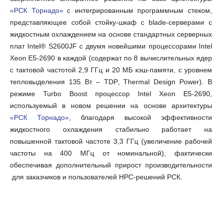
«РСК Торнадо»
с интегрированным программным стеком,
представляющее собой стойку-шкаф с
blade
-серверами с
жидкостным охлаждением на основе стандартных серверных
плат Intel® S2600JF
с двумя
новейши
ми
процессор
ами
Intel
Xeon E5-26
9
0
в каждой
(содержат по 8 вычислительных ядер
с тактовой частотой 2,9 ГГц
и
20 МБ кэш-памяти, с уровнем
тепловыделения 135 Вт –
TDP
, Thermal Design Power). В
режиме Turbo Boost процессор Intel Xeon E5-2690,
используемый в новом решении на основе архитектуры
«РСК Торнадо»
, благодаря высокой эффективности
жидкостного охлаждения стабильно работает на
повышенной тактовой частоте 3,3 ГГц (увеличение рабочей
частоты на 400 МГц от номинальной), фактически
обеспечивая дополнительный прирост производительности
для заказчиков и пользователей
HPC
-решений РСК.