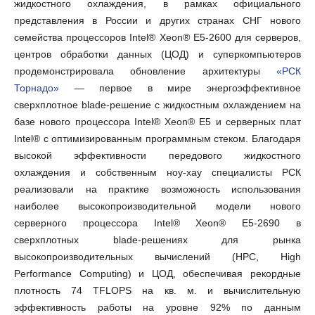
жидкостного охлаждения, в рамках официального
представления в России и других странах СНГ нового
семейства процессоров Intel® Xeon® E5-2600 для серверов,
центров обработки данных (ЦОД) и суперкомпьютеров
продемонстрировала обновление архитектуры
«РСК
Торнадо»
— первое в мире энергоэффективное
сверхплотное blade-решение с жидкостным охлаждением на
базе нового процессора
Intel
®
Xeon
®
E
5 и серверных плат
Intel® с оптимизированным программным стеком. Благодаря
высокой эффективности передового жидкостного
охлаждения и собственным ноу-хау специалисты РСК
реализовали на практике возможность использования
наиболее высокопроизводительной модели нового
серверного процессора Intel® Xeon® E5-2690 в
сверхплотных blade-решениях для рынка
высокопроизводительных вычислений (HPC, High
Performance Computing) и ЦОД, обеспечивая рекордные
плотность 74 TFLOPS на кв. м. и вычислительную
эффективность работы на уровне 92% по данным