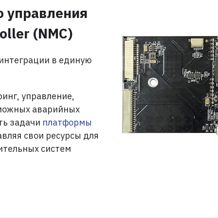
о управления
ller (NMC)
 интеграции в единую
инг, управление,
можных аварийных
ть задачи
платформы
авляя свои ресурсы для
ительных систем