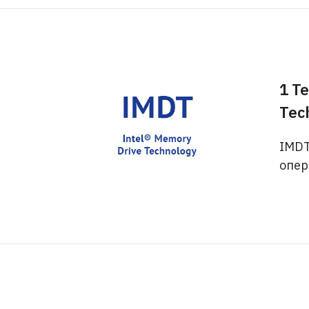
1 Т
Tec
IMDT
опер