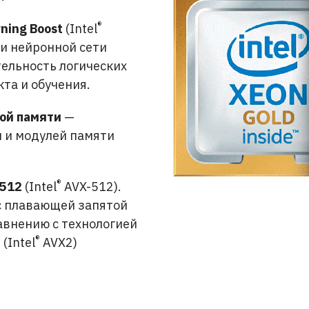
®
ning Boost
(Intel
и нейронной сети
ельность логических
та и обучения.
ой памяти
—
 и модулей памяти
®
 512
(Intel
AVX-512).
с плавающей запятой
равнению с технологией
®
(Intel
AVX2)