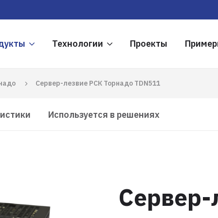
дукты
Технологии
Проекты
Приме
надо
Сервер-лезвие РСК Торнадо TDN511
ристики
Используется в решениях
Сервер-