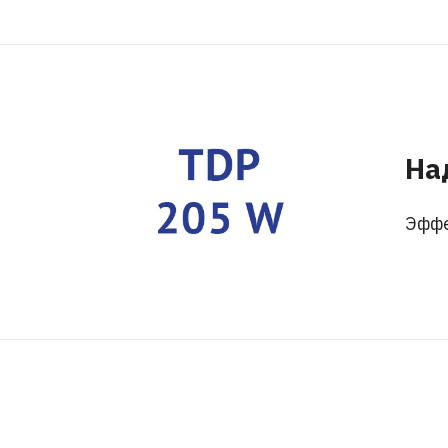
На
Эффе