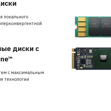
диски
я локального
гиперконвергентной
ые диски с
ane™
тем с максимальным
ля технологии