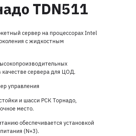
надо TDN511
етный сервер на процессорах Intel
 поколения с жидкостным
высокопроизводительных
в качестве сервера для ЦОД.
ер управления
стойки и шасси РСК Торнадо,
очное место.
итанию обеспечивается установкой
питания (N+3).