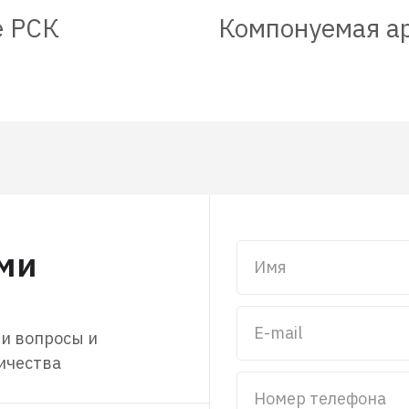
е РСК
Компонуемая а
ами
Имя
E-mail
ши вопросы и
ичества
Номер телефона