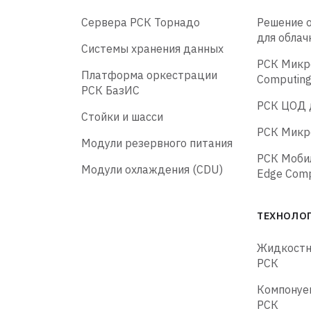
Сервера РСК Торнадо
Решение 
для облач
Системы хранения данных
РСК Микр
Платформа оркестрации
Computin
РСК БазИС
РСК ЦОД 
Стойки и шасси
РСК Микр
Модули резервного питания
РСК Моби
Модули охлаждения (CDU)
Edge Comp
ТЕХНОЛО
Жидкостн
РСК
Компонуе
РСК