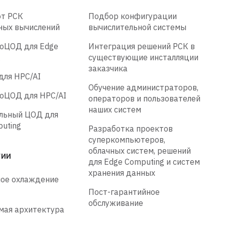
от РСК
Подбор конфигурации
ных вычислений
вычислительной системы
оЦОД для Edge
Интеграция решений РСК в
g
существующие инсталляции
заказчика
для HPC/AI
Обучение администраторов,
оЦОД для HPC/AI
операторов и пользователей
наших систем
льный ЦОД для
uting
Разработка проектов
суперкомпьютеров,
облачных систем, решений
ГИИ
для Edge Computing и систем
хранения данных
ое охлаждение
Пост-гарантийное
обслуживание
мая архитектура