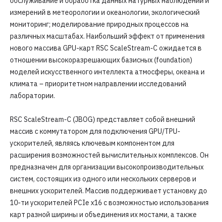
обслуживание и обработка данных натурных наблюдений и
измерений в метеорологии и океанологии, экологический
мониторинг; моделирование природных процессов на
различных масштабах. Наибольший эффект от применения
нового массива GPU-карт RSC ScaleStream-C ожидается в
отношении высокоразрешающих базисных (foundation)
моделей искусственного интеллекта атмосферы, океана и
климата – приоритетном направлении исследований
лаборатории.
RSC ScaleStream-C (JBOG) представляет собой внешний
массив с коммутатором для подключения GPU/TPU-
ускорителей, являясь ключевым компонентом для
расширения возможностей вычислительных комплексов. Он
предназначен для организации высокопроизводительных
систем, состоящих из одного или нескольких серверов и
внешних ускорителей. Массив поддерживает установку до
10-ти ускорителей PCIe x16 с возможностью использования
карт разной ширины и объединения их мостами, а также